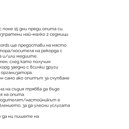
 поне 15 дни преди опита си.
изпратени най-малко 2 седмици
ecords ще предостави на място
тора/носителя на рекорда с
а и/или медиите.
ен, след като получим
орд заедно с всички други
 организатора.
 само ако опитът за счупване
на на съдия трябва да бъде
я на опита.
и) родителят/настойникът е
влението, за да улесни услугата
е да ни пишете на