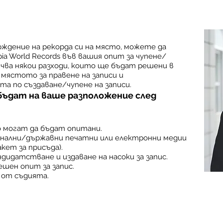
ждение на рекорда си на място, можете да
ia World Records във вашия опит за чупене/
ючва някои разходи, които ще бъдат решени в
мястото за правене на записи и
 по създаване/чупене на записи.
бъдат на ваше разположение след
о могат да бъдат опитани.
ионални/държавни печатни или електронни медии
кет за присъда).
ндидатстване и издаване на насоки за запис.
шен опит за запис.
 от съдията.