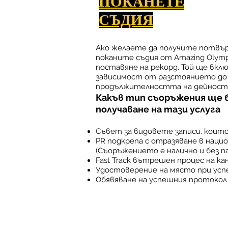
ПОКАНЕТЕ
СЪДИЯ
Ако желаете да получите потвър
поканите съдия от Amazing Olymp
поставяне на рекорд. Той ще вкл
зависимост от разстоянието до 
продължителността на дейността
Какъв тип съоръжения ще 
получаване на тази услуга
Съвет за видовете записи, коит
PR подкрепа с отразяване в нац
(Съоръжението е налично и без па
Fast Track вътрешен процес на ка
Удостоверение на място при успе
Обявяване на успешния протокол