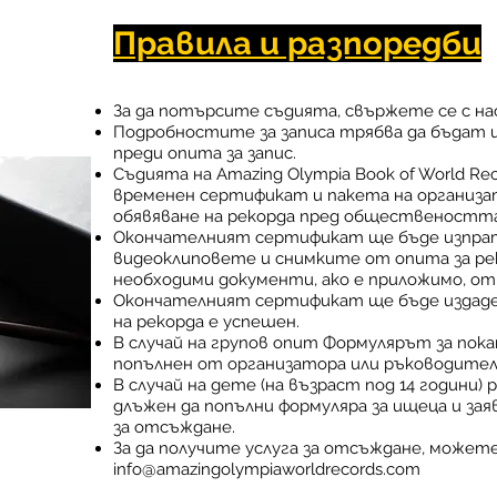
Правила и разпоредби
За да потърсите съдията, свържете се с нас
Подробностите за записа трябва да бъдат 
преди опита за запис.
Съдията на Amazing Olympia Book of World R
временен сертификат и пакета на организа
обявяване на рекорда пред общественостт
Окончателният сертификат ще бъде изпрат
видеоклиповете и снимките от опита за рек
необходими документи, ако е приложимо, от
Окончателният сертификат ще бъде издаден
на рекорда е успешен.
В случай на групов опит Формулярът за пока
попълнен от организатора или ръководител
В случай на дете (на възраст под 14 годин
длъжен да попълни формуляра за ищеца и зая
за отсъждане.
За да получите услуга за отсъждане, может
info@amazingolympiaworldrecords.com