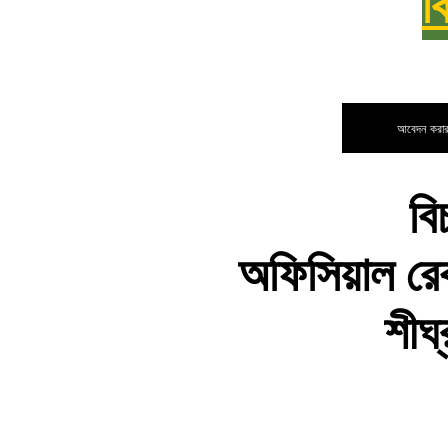
ব
আবেদন করার 
বি
অফিসিয়াল র
শীঘ