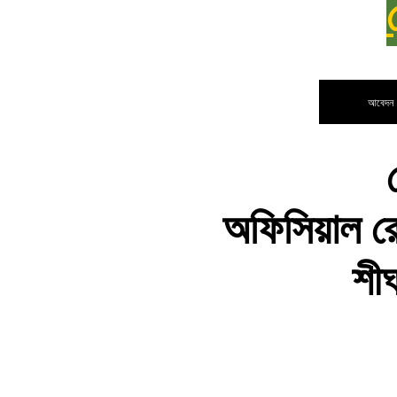
আবেদন ক
অফিসিয়াল 
শী