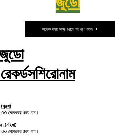
জুডো
আবেদন করার জন্য এখানে ফর্ম পূরণ করুন
জুডো
রেকর্ডস
শিরোনাম
।
(পুরুষ)
0 সেকেন্ডের চেয়ে কম।
on.
(মহিলা)
0 সেকেন্ডের চেয়ে কম।