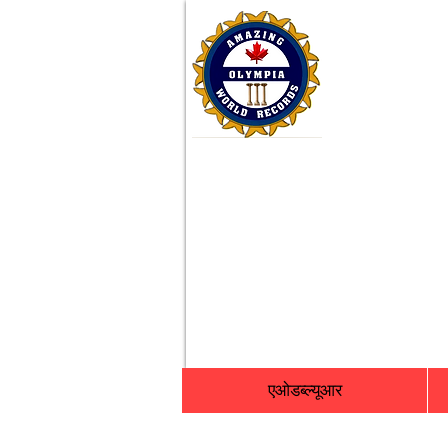
एओडब्ल्यूआर