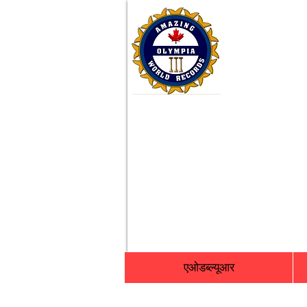
एओडब्ल्यूआर