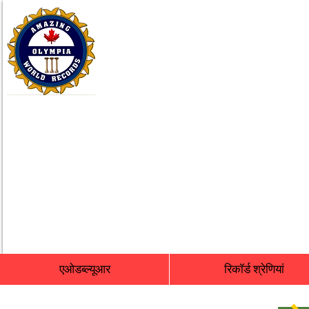
एओडब्ल्यूआर
रिकॉर्ड श्रेणियां