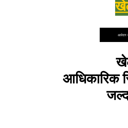
खे
आवेदन कर
खे
आधिकारिक रि
जल्द