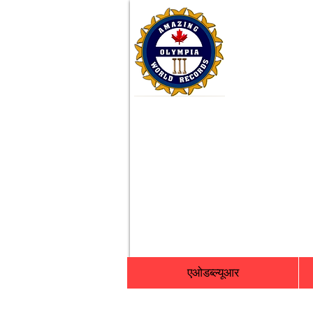
एओडब्ल्यूआर