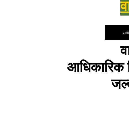
व
आवेद
व
आधिकारिक र
जल्