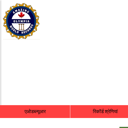
एओडब्ल्यूआर
रिकॉर्ड श्रेणियां