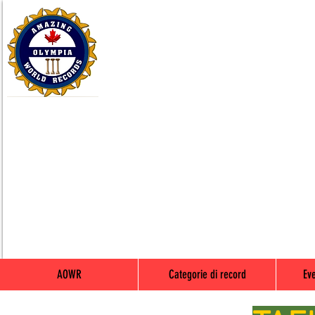
AOWR
Categorie di record
Eve