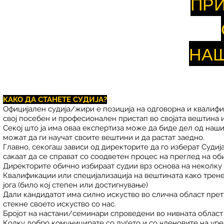
ПР
НАШ
КАКО ДА СТАНЕТЕ СУДИЈА?
Официјален судија/жири е позиција на одговорна и квалифи
свој посебен и професионален пристап во својата вештина и
Секој што ја има оваа експертиза може да биде дел од наши
можат да ги научат своите вештини и да растат заедно.
Главно, секогаш зависи од директорите да го изберат Судиј
сакаат да се справат со соодветен процес на преглед на об
Директорите обично избираат судии врз основа на неколку
Квалификации или специјализација на вештината како трене
јога (било кој степен или достигнување)
Дали кандидатот има силно искуство во слична област прет
стекне своето искуство со нас.
Бројот на настани/семинари спроведени во нивната област 
Колку добро комуницирате со луѓето и со членовите на уре