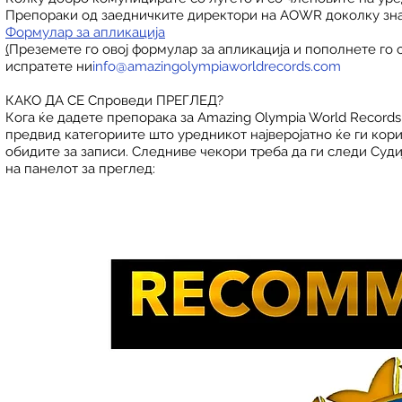
Препораки од заедничките директори на AOWR доколку знаа
Формулар за апликација
(
Преземете го овој формулар за апликација и пополнете го о
испратете ни
info@amazingolympiaworldrecords.com
КАКО ДА СЕ Спроведи ПРЕГЛЕД?
Кога ќе дадете препорака за Amazing Olympia World Records
предвид категориите што уредникот најверојатно ќе ги кори
обидите за записи. Следниве чекори треба да ги следи Суди
на панелот за преглед: