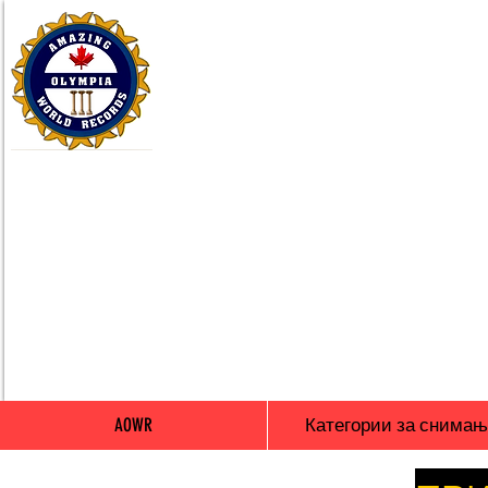
AOWR
Категории за снимањ