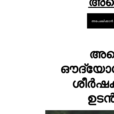
അമ്
അപേക്ഷിക്കാൻ 
അമ്
ഔദ്യോ
ശീർഷക
ഉടൻ