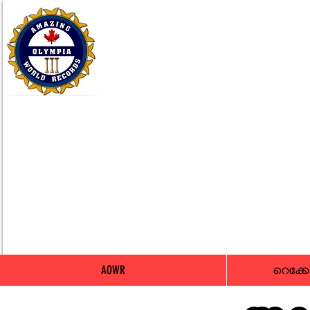
AOWR
റെക്ക