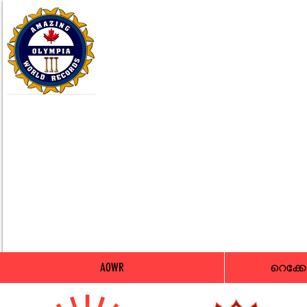
AOWR
റെക്ക