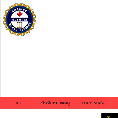
อ.ว
บันทึกหมวดหมู่
งานการกุศล