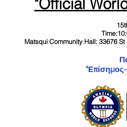
"Official
World
15t
Tim
e:10
Matsqui Community Hall:
33676 St
Π
"Επίσημος-