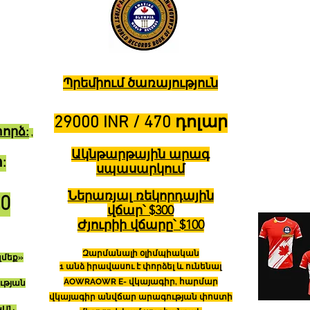
Պրեմիում ծառայություն
29000 INR / 470 դոլար
որձ:
,
Ակնթարթային արագ
:
սպասարկում
Ներառյալ ռեկորդային
00
վճար՝ $300
Ժյուրիի վճարը՝ $100
Զարմանալի օլիմպիական
զմեք»
1 անձ իրավասու է փորձել և ունենալ
AOWR
AOWR E- վկայագիր, հարմար
ւթյան
վկայագիր անվճար արագության փոստի
ԿԱՆ,