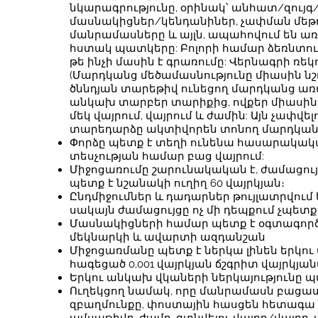
նկարագրությունը, օրինակ՝ անհատ/զույ
մասնակիցներ/կենդանիներ, չափման մեթ
մանրամասները և այլն, ապահովում են ա
հստակ պատկերը: Բոլորի համար ձեռնտու կ
թե ինչի մասին է գրառումը: Վերնագրի ռ
(Մարդկանց մեծամասնությունը միասին նշու
ծննդյան տարեթիվ ունեցող մարդկանց առա
անկախ տարբեր տարիքից, ովքեր միասին ն
մեկ վայրում, վայրում և ժամին: Այն չափվել
տարեդարձը ակտիվորեն տոնող մարդկանց
Փորձը պետք է տեղի ունենա հասարակակա
տեսչության համար բաց վայրում:
Միջոցառումը շարունակական է, ժամացույց
պետք է նշանակի ուղիղ 60 վայրկյան։
Ընդմիջումներ և դադարներ թույլատրվում
սակայն ժամացույցը ոչ մի դեպքում չպետք
Մասնակիցների համար պետք է օգտագործվի
մեկնարկի և ավարտի ազդանշան
Միջոցառմանը պետք է ներկա լինեն երկո
հագեցած 0,001 վայրկյան ճշգրիտ վայրկյա
Երկու անկախ վկաների ներկայությունը 
Ուղեկցող նամակ, որը մանրամասն բացատր
զբաղմունքը, փոստային հասցեն հետագա