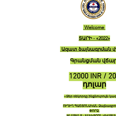
Welcome
ՏԱՐԻ - «2022»
Ազատ ձայնագրման փ
Գրանցման վճար
12000 INR / 2
դոլար
«Ձեր ռեկորդը ինքնուրույն կա
ՈՒՂԻՂ ՊԱՇՏՈՆԱԿԱՆ Ձայնագրո
ՓՈՐՁ,
ԻՆՍՏԵՆՏ - ԷԼԵԿՏՐՈՆ ՎԿԱՅԱ