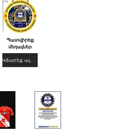
Պատվիրեք
մեդալներ
Վճարեք այստեղ