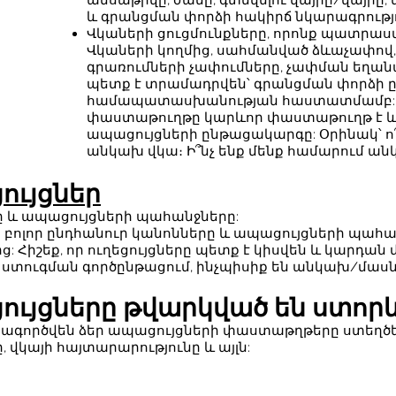
ամսաթիվը, ժամը, գտնվելու վայրը/վայրը
և գրանցման փորձի հակիրճ նկարագրությո
Վկաների ցուցմունքները, որոնք պատրաս
Վկաների կողմից, սահմանված ձևաչափով,
գրառումների չափումները, չափման եղանակ
պետք է տրամադրվեն՝ գրանցման փորձի ը
համապատասխանության հաստատմամբ: Ապ
փաստաթուղթը կարևոր փաստաթուղթ է և 
ապացույցների ընթացակարգը: Օրինակ՝ ո՞
անկախ վկա։ Ի՞նչ ենք մենք համարում անկա
ույցներ
ը և ապացույցների պահանջները:
են բոլոր ընդհանուր կանոնները և ապացույցների պահ
ից: Հիշեք, որ ուղեցույցները պետք է կիսվեն և կարդա
ն ստուգման գործընթացում, ինչպիսիք են անկախ/մաս
ցույցները թվարկված են ստորև
տագործվեն ձեր ապացույցների փաստաթղթերը ստեղծել
 վկայի հայտարարությունը և այլն: