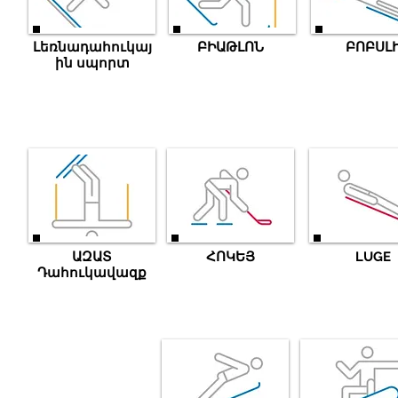
Լեռնադահուկայ
ԲԻԱԹԼՈՆ
ԲՈԲՍԼ
ին սպորտ
ԱԶԱՏ
ՀՈԿԵՅ
LUGE
Դահուկավազք