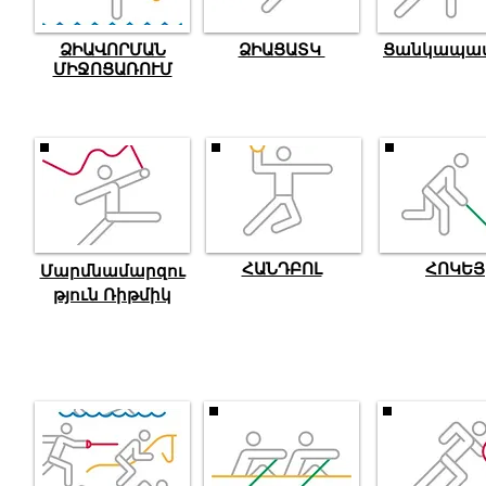
ՁԻԱՎՈՐՄԱՆ
ՁԻԱՑԱՏԿ
Ցանկապա
ՄԻՋՈՑԱՌՈՒՄ
ՀԱՆԴԲՈԼ
ՀՈԿԵՅ
Մարմնամարզու
թյուն Ռիթմիկ