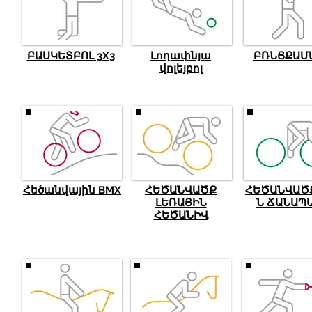
ԲԱՍԿԵՏԲՈԼ 3X3
Լողափնյա
ԲՌՆՑՔԱՄ
վոլեյբոլ
Հեծանվային BMX
ՀԵԾԱՆՎԱԾՔ
ՀԵԾԱՆՎԱԾ
ԼԵՌԱՅԻՆ
Ն ՃԱՆԱՊ
ՀԵԾԱՆԻՎ