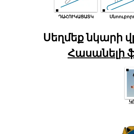
ԴԱՀՈՒԿԱՑԱՏԿ
Սնոուբոր
Սեղմեք նկարի վ
Հասանելի ֆ
Կ