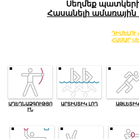
Սեղմեք պատկերի
Հասանելի ամառային
ԴԻՄԵԼՈՒ
ՀԱՄԱՐ Ս
ԱՂԵՂՆԱՁԳՈՒԹՅՈ
ԱՐՏԻՍՏԻԿ ԼՈՂ
ԱԹԼԵՏԻԿ
ՒՆ