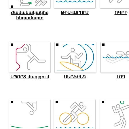
Ժամանակակից
ԹԻԱՎԱՐՈՒՄ
ՌԳԲԻ
հնգամարտ
ՍՊՈՐՏ մագլցում
ՍԵՐՖԻՆԳ
ԼՈՂ