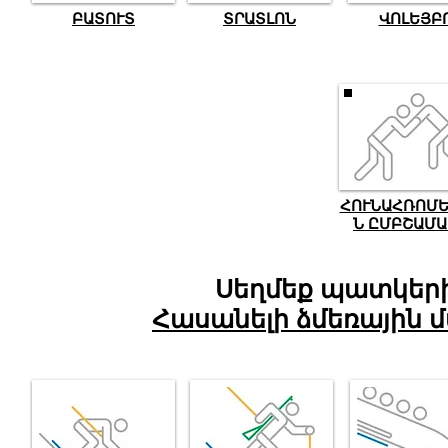
ԲԱՏՈՒՏ
ՏՐԱՏԼՈՆ
ՎՈԼԵՅԲ
ՀՈՒՆԱՀՌՈՄ
Ն ԸՄԲՇԱՄԱ
Սեղմեք պատկերի
Հասանելի ձմեռային