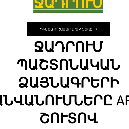
ՋԱԴՐՈՒՄ
ԴԻՄԵԼՈՒ ՀԱՄԱՐ ԼՐԵՔ ՁԵՎԸ
ՋԱԴՐՈՒՄ
ՊԱՇՏՈՆԱԿԱՆ
ՁԱՅՆԱԳՐԵՐԻ
ԱՆՎԱՆՈՒՄՆԵՐԸ A
ՇՈՒՏՈՎ