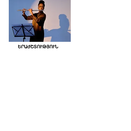
ԵՐԱԺՇՏՈՒԹՅՈՒՆ