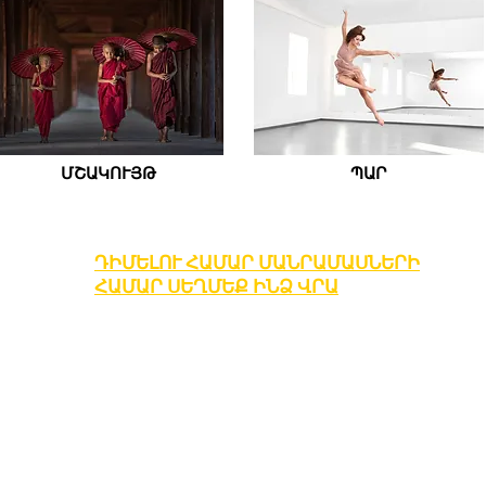
ՄՇԱԿՈՒՅԹ
ՊԱՐ
ԴԻՄԵԼՈՒ ՀԱՄԱՐ ՄԱՆՐԱՄԱՍՆԵՐԻ
ՀԱՄԱՐ ՍԵՂՄԵՔ ԻՆՁ ՎՐԱ