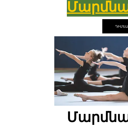
Մարմնա
ԴԻՄԵԼ
Մարմնա