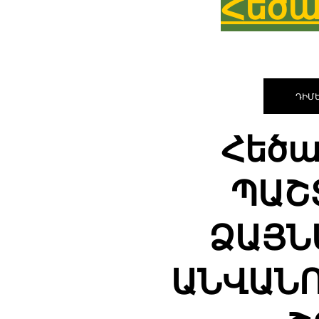
Հեծ
ԴԻՄԵ
Հեծ
ՊԱՇ
ՁԱՅՆ
ԱՆՎԱՆՈ