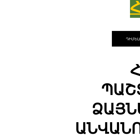
ԴԻՄԵԼ
ՊԱՇ
ՁԱՅՆ
ԱՆՎԱՆՈ