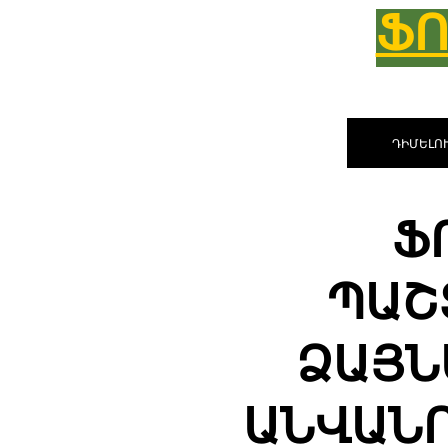
ՖՈ
ԴԻՄԵԼՈՒ
Ֆ
ՊԱՇ
ՁԱՅՆ
ԱՆՎԱՆՈ