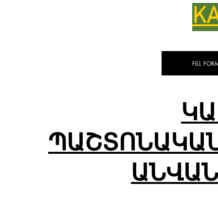
K
FILL FOR
ԿԱ
ՊԱՇՏՈՆԱԿԱՆ
ԱՆՎԱՆ